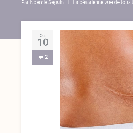
Par
Noémie Séguin
|
La césarienne vue de tous 
Oct
10
2