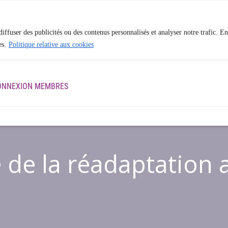
iffuser des publicités ou des contenus personnalisés et analyser notre trafic. En
es.
Politique relative aux cookies
ES
APPROCHE EN PHYSIOTHÉRAPIE
BLOGUE
QUI S
ONNEXION MEMBRES
e de la réadaptation