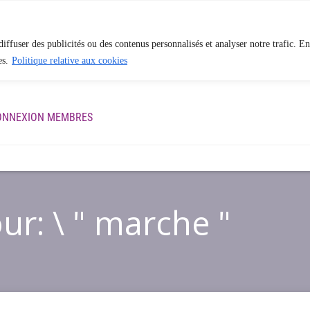
iffuser des publicités ou des contenus personnalisés et analyser notre trafic. En
es.
Politique relative aux cookies
ES
APPROCHE EN PHYSIOTHÉRAPIE
BLOGUE
QUI S
ONNEXION MEMBRES
ur: \ " marche "