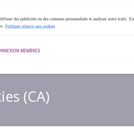
iffuser des publicités ou des contenus personnalisés et analyser notre trafic. En
es.
Politique relative aux cookies
ES
APPROCHE EN PHYSIOTHÉRAPIE
BLOGUE
QUI S
ONNEXION MEMBRES
ies (CA)