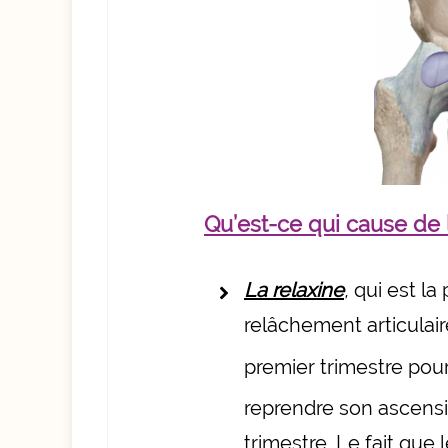
Qu’est-ce qui cause de
La relaxine
,
qui est la
relâchement articulai
premier trimestre pou
reprendre son ascensi
trimestre. Le fait que 