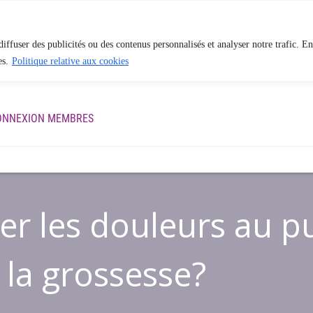
iffuser des publicités ou des contenus personnalisés et analyser notre trafic. En
es.
Politique relative aux cookies
ES
APPROCHE EN PHYSIOTHÉRAPIE
BLOGUE
QUI S
ONNEXION MEMBRES
 les douleurs au pub
 la grossesse?