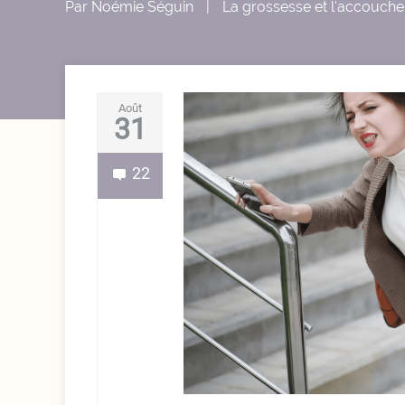
Par
Noémie Séguin
|
La grossesse et l'accouch
Août
31
22