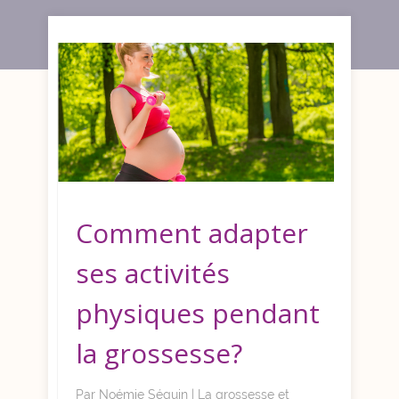
Comment adapter
ses activités
physiques pendant
la grossesse?
Par
Noémie Séguin
|
La grossesse et